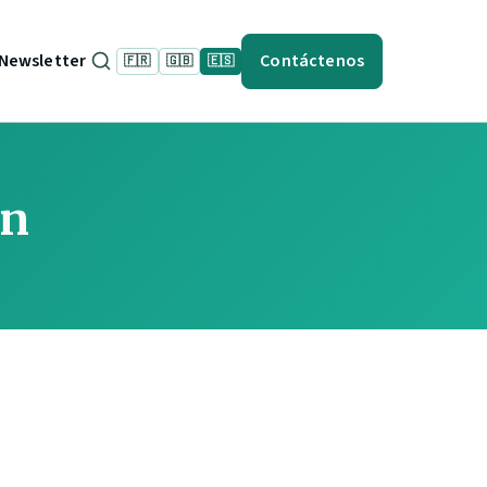
Newsletter
Contáctenos
🇫🇷
🇬🇧
🇪🇸
ón
.