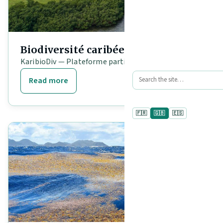
Biodiversité caribéenne
KaribioDiv — Plateforme participative
Read more
🇫🇷
🇬🇧
🇪🇸