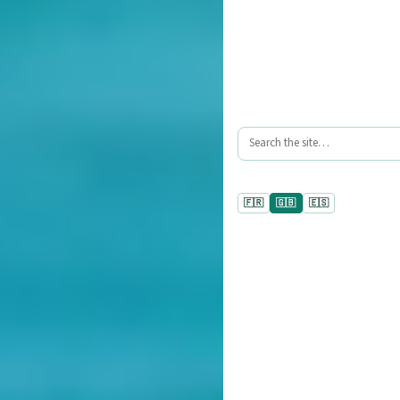
🇫🇷
🇬🇧
🇪🇸