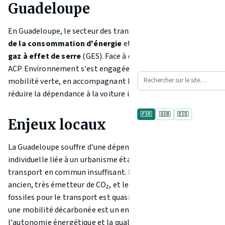
Guadeloupe
En Guadeloupe, le secteur des transports représente
68 %
de la consommation d'énergie
et
84 % des émissions de
gaz à effet de serre
(GES). Face à ce constat alarmant,
ACP Environnement s'est engagée dans la promotion de la
mobilité verte, en accompagnant les initiatives visant à
réduire la dépendance à la voiture individuelle thermique.
🇫🇷
🇬🇧
🇪🇸
Enjeux locaux
La Guadeloupe souffre d'une dépendance à la voiture
individuelle liée à un urbanisme étalé et à un réseau de
transport en commun insuffisant. Le parc automobile est
ancien, très émetteur de CO₂, et le recours aux énergies
fossiles pour le transport est quasi-total. La transition vers
une mobilité décarbonée est un enjeu majeur pour
l'autonomie énergétique et la qualité de l'air dans