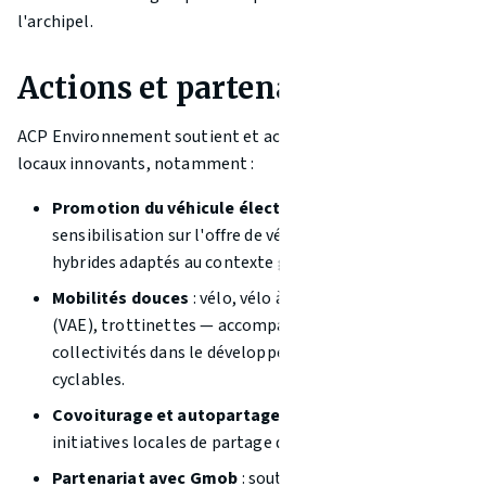
l'archipel.
Actions et partenariats
ACP Environnement soutient et accompagne des acteurs
locaux innovants, notamment :
Promotion du véhicule électrique
: information et
sensibilisation sur l'offre de véhicules électriques et
hybrides adaptés au contexte guadeloupéen.
Mobilités douces
: vélo, vélo à assistance électrique
(VAE), trottinettes — accompagnement des
collectivités dans le développement d'infrastructures
cyclables.
Covoiturage et autopartage
: mise en réseau des
initiatives locales de partage de véhicules.
Partenariat avec Gmob
: soutien à cette société