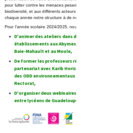
pour lutter contre les menaces pesant sur notre précieuse
biodiversité, et aux différents acteurs impliqués, nous ouvrons
chaque année notre structure à de nouvelles collaborations !
Pour l'année scolaire 2024/2025, nous prévoyons :
D'animer des ateliers dans de nouveaux
établissements aux Abymes, à Pointe-à-Pitre, à
Baie-Mahault et au Moule,
De former les professeurs référents EDD en
partenariat avec Karib Horizon sur les thématiques
des ODD environnementaux à la demande du
Rectorat,
D'organiser deux webinaires d'échange caribéen
entre lycéens de Guadeloupe et de Dominique.