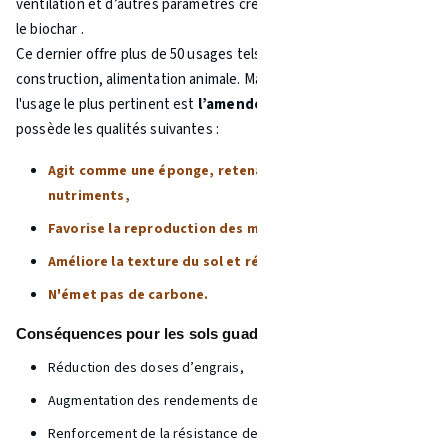
ventilation et d’autres paramètres crée un produit prometteur :
le biochar .
Ce dernier offre plus de 50 usages tels que filtration de l’eau,
construction, alimentation animale. Mais, pour la Guadeloupe,
l'usage le plus pertinent est
l’amendement agricole
qui
possède les qualités suivantes :
Agit comme une éponge, retenant l’eau et les
nutriments,
Favorise la reproduction des microorganismes,
Améliore la texture du sol et réduit son acidité,
N'émet pas de carbone.
Conséquences pour les sols guadeloupéens seraient :
Réduction des doses d’engrais,
Augmentation des rendements de 25%,
Renforcement de la résistance des plantes,