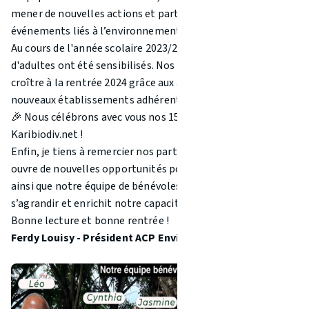
mener de nouvelles actions et participer à de nombreux
événements liés à l’environnement.
Au cours de l'année scolaire 2023/2024, 400 élèves et autant
d'adultes ont été sensibilisés. Nos chiffres continueront de
croître à la rentrée 2024 grâce aux ateliers prévus avec de
nouveaux établissements adhérents au projet.
🎉 Nous célébrons avec vous nos 150 000 visites sur
Karibiodiv.net !
Enfin, je tiens à remercier nos partenaires, dont le soutien
ouvre de nouvelles opportunités pour notre association,
ainsi que notre équipe de bénévoles, qui ne cesse de
s’agrandir et enrichit notre capacité d’action.
Bonne lecture et bonne rentrée !
Ferdy Louisy - Président ACP Environnement