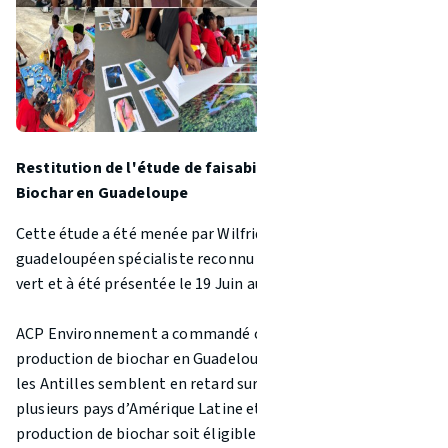
Restitution de l'étude de faisabilité de la production de
Biochar en Guadeloupe
Cette étude a été menée par Wilfrid Pineau, un consultant
guadeloupéen spécialiste reconnu du biochar et du charbon
vert et à été présentée le 19 Juin au CWTC en Guadeloupe.
ACP Environnement a commandé cette étude sur la
production de biochar en Guadeloupe. En effet, la France et
les Antilles semblent en retard sur ce sujet par rapport à
plusieurs pays d’Amérique Latine et d’Afrique, bien que la
production de biochar soit éligible aux crédits carbone.