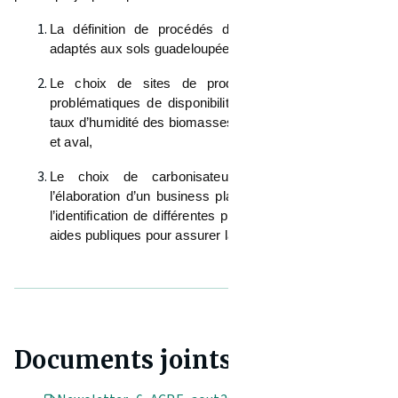
La définition de procédés de production de biochar
adaptés aux sols guadeloupéens,
Le choix de sites de production en intégrant les
problématiques de disponibilité, de centralisation et de
taux d’humidité des biomasses ainsi de logistique amont
et aval,
Le choix de carbonisateurs adaptés, menant à
l’élaboration d’un business plan de 5 ans, couplé avec
l’identification de différentes pistes de cofinancement et
aides publiques pour assurer la pérennité au projet.
Documents joints