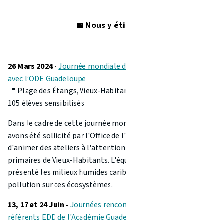
Nous y
étions !
📅
26 Mars 2024 -
Journée mondiale de l'eau en partenariat
avec l’ODE Guadeloupe
📍 Plage des Étangs, Vieux-Habitants
105 élèves sensibilisés
Dans le cadre de cette journée mondiale dédiée à l'eau, nous
avons été sollicité par l'Office de l'eau de Guadeloupe afin
d'animer des ateliers à l'attention des élèves des écoles
primaires de Vieux-Habitants. L'équipe d’ACP a alors
présenté les milieux humides caribéens et l’impact de la
pollution sur ces écosystèmes.
13, 17 et 24 Juin -
Journées rencontres des professeurs
référents ED
D de l'Académie Guadeloupe