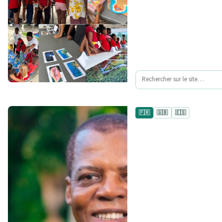
🇫🇷
🇬🇧
🇪🇸