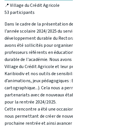
📍 Village du Crédit Agricole
53 participants
Dans le cadre de la présentation des perspectives pour
l’année scolaire 2024/2025 du service éducation au
développement durable du Rectorat de la Guadeloupe, nous
avons été sollicités pour organiser les rencontres des
professeurs référents en éducation au développement
durable de l'académie. Nous avons ainsi pu les accueillir au
Village du Crédit Agricole et leur présenter notre projet
Karibiodiv et nos outils de sensibilisation (package
d’animations, jeux pédagogiques : Escape Game, jeu
cartographique...). Cela nous a permis de créer des
partenariats avec de nouveaux établissements scolaires
pour la rentrée 2024/2025.
Cette rencontre a été une occasion importante pour nous,
nous permettant de créer de nouveaux projets pour la
prochaine rentrée et ainsi avancer dans la promotion de la