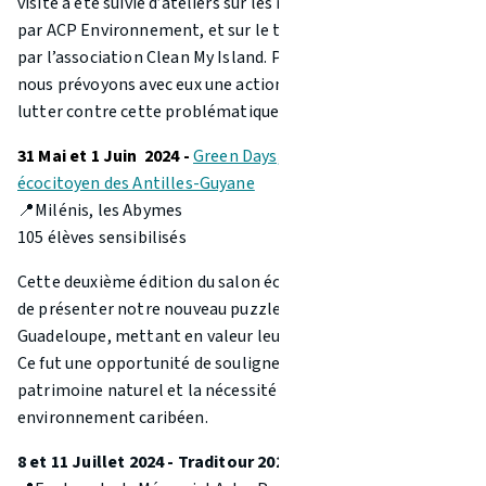
visite a été suivie d’ateliers sur les milieux humides, menés
par ACP Environnement, et sur le tri des déchets, organisés
par l’association Clean My Island. Pour la rentrée 2024,
nous prévoyons avec eux une action de reboisement afin de
lutter contre cette problématique importante.
31 Mai et 1 Juin 2024 -
Green Days, premier salon
écocitoyen des Antilles-Guyane
📍Milénis, les Abymes
105 élèves sensibilisés
Cette deuxième édition du salon écocitoyen a été l'occasion
de présenter notre nouveau puzzle des communes de la
Guadeloupe, mettant en valeur leurs sites emblématiques.
Ce fut une opportunité de souligner la richesse de notre
patrimoine naturel et la nécessité de préserver notre
environnement caribéen.
8 et 11 Juillet 2024 - Traditour 2024