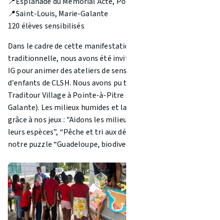
📍Esplanade du Mémorial Acte, Pointe-à-Pitre
📍Saint-Louis, Marie-Galante
120 élèves sensibilisés
Dans le cadre de cette manifestation sportive de voile
traditionnelle, nous avons été invités par l’ANASA et l'ARB-
IG pour animer des ateliers de sensibilisation à destination
d'enfants de CLSH. Nous avons pu tenir des stands au
Traditour Village à Pointe-à-Pitre et à Saint-Louis (Marie-
Galante). Les milieux humides et la mer on été mis en avant
grâce à nos jeux : "Aidons les milieux humides à retrouver
leurs espèces”, “Pêche et tri aux déchets de la mare” et
notre puzzle “Guadeloupe, biodiversité et communes”.