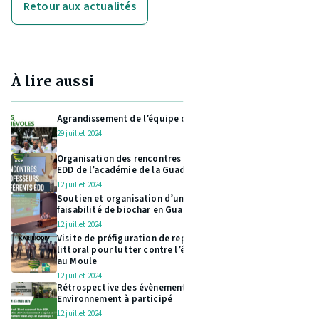
Retour aux actualités
À lire aussi
Agrandissement de l’équipe d’ACP Environnement
29 juillet 2024
Organisation des rencontres des professeurs référents
EDD de l’académie de la Guadeloupe
12 juillet 2024
Soutien et organisation d’une restitution de l’étude de
faisabilité de biochar en Guadeloupe
12 juillet 2024
Visite de préfiguration de replantation d’espèces du
littoral pour lutter contre l’érosion à la plage de Montal
au Moule
12 juillet 2024
Rétrospective des évènements et stands auquel ACP
Environnement à participé
12 juillet 2024