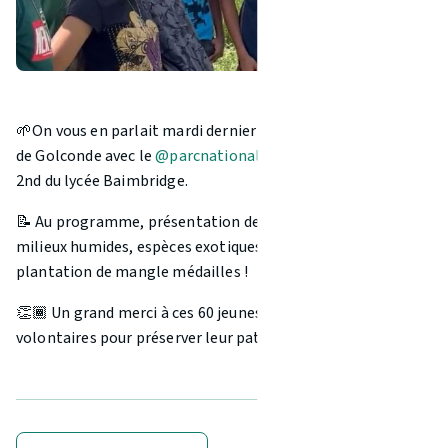
🌱On vous en parlait mardi dernier ! Une matinée à la forêt
de Golconde avec le
@parcnationaldelaguadeloupe
et les
2nd du lycée Baimbridge.
📝 Au programme, présentation des missions du PNG, des
milieux humides, espèces exotiques envahissante (EEE) et
plantation de mangle médailles !
👏🏾 Un grand merci à ces 60 jeunes conscients et
volontaires pour préserver leur patrimoine naturel !