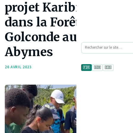
projet Karibiodiv
dans la Forêt de
Golconde aux
Abymes
26 AVRIL 2023
🇫🇷
🇬🇧
🇪🇸