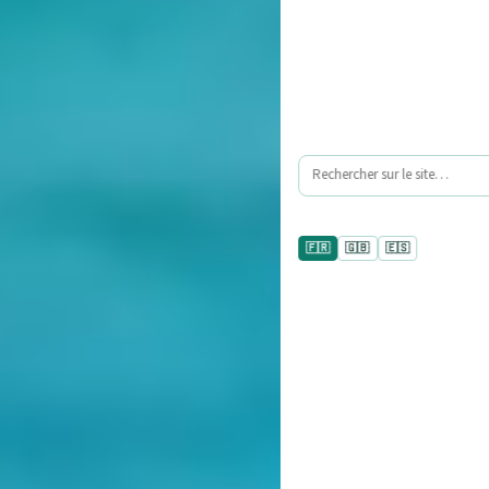
🇫🇷
🇬🇧
🇪🇸